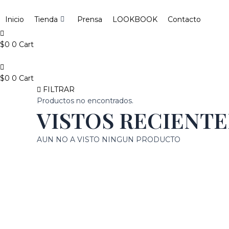
Ir
Search
al
...
Inicio
Tienda
Prensa
LOOKBOOK
Contacto
contenido
$
0
0
Cart
$
0
0
Cart
FILTRAR
Productos no encontrados.
VISTOS RECIENT
AUN NO A VISTO NINGUN PRODUCTO