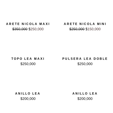
El precio original era: $350,000.
El precio actual es: $250,000.
El precio original era: $250,000.
El precio actual es: $1
ARETE NICOLA MAXI
ARETE NICOLA MINI
$
350,000
$
250,000
$
250,000
$
150,000
14% OFF
14% OFF
TOPO LEA MAXI
PULSERA LEA DOBLE
$
250,000
$
250,000
29% OFF
40% OFF
ANILLO LEA
ANILLO LEA
$
200,000
$
200,000