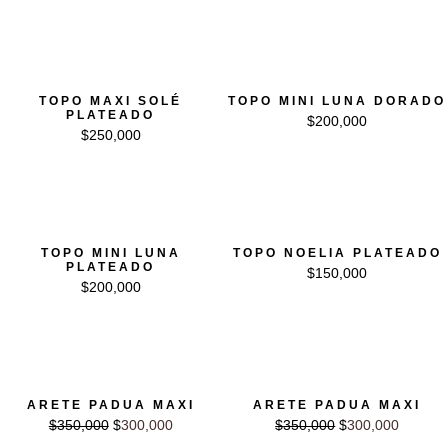
20% OFF
TOPO MAXI SOLÉ
TOPO MINI LUNA DORADO
PLATEADO
$
200,000
$
250,000
20% OFF
TOPO MINI LUNA
TOPO NOELIA PLATEADO
PLATEADO
$
150,000
$
200,000
El precio original era: $350,000.
El precio actual es: $300,000.
El precio original era: $350,000.
El precio actual es: $3
ARETE PADUA MAXI
ARETE PADUA MAXI
$
350,000
$
300,000
$
350,000
$
300,000