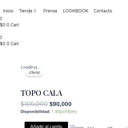
Ir
Search
al
...
Inicio
Tienda
Prensa
LOOKBOOK
Contacto
contenido
$
0
0
Cart
$
0
0
Cart
El
El
TOPO
Loading...
precio
precio
CALA
¡Oferta!
original
actual
cantidad
era:
es:
TOPO CALA
$100,000.
$90,000.
$
100,000
$
90,000
1 disponibles
Disponibilidad:
Añadir al carrito