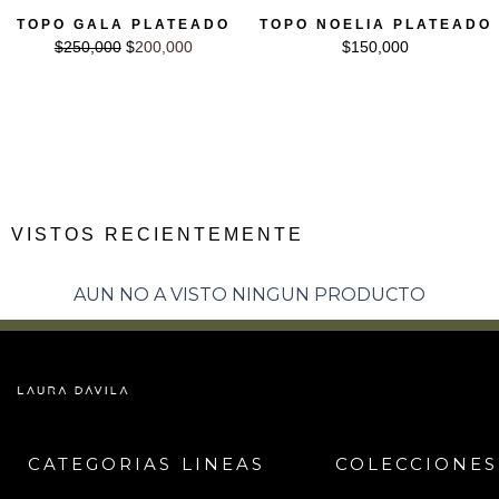
El precio original era: $250,000.
El precio actual es: $200,000.
TOPO GALA PLATEADO
TOPO NOELIA PLATEADO
$
250,000
$
200,000
$
150,000
20% OFF
VISTOS RECIENTEMENTE
AUN NO A VISTO NINGUN PRODUCTO
20% OFF
CATEGORIAS
LINEAS
COLECCIONES