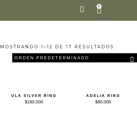
Ir
0
Cart
al
contenido
MOSTRANDO 1–12 DE 17 RESULTADOS
ULA SILVER RING
ADELIA RING
$
180,000
$
80,000