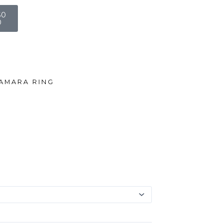
art
$
0
0
AMARA RING