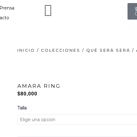
C
Prensa
acto
INICIO
/
COLECCIONES
/
QUÉ SERÁ SERÁ
/ 
AMARA RING
$
80,000
AMARA
Talla
RING
cantidad