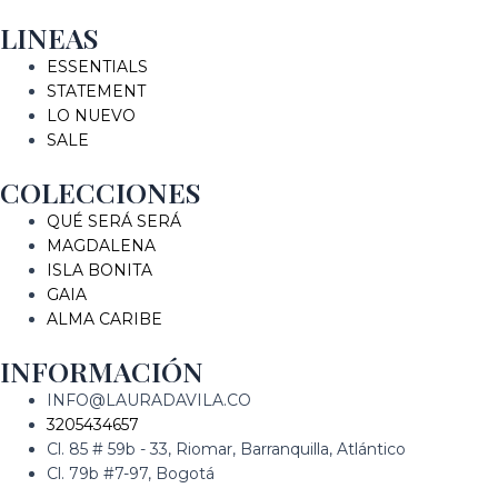
LINEAS
ESSENTIALS
STATEMENT
LO NUEVO
SALE
COLECCIONES
QUÉ SERÁ SERÁ
MAGDALENA
ISLA BONITA
GAIA
ALMA CARIBE
INFORMACIÓN
INFO@LAURADAVILA.CO
3205434657
Cl. 85 # 59b - 33, Riomar, Barranquilla, Atlántico
Cl. 79b #7-97, Bogotá