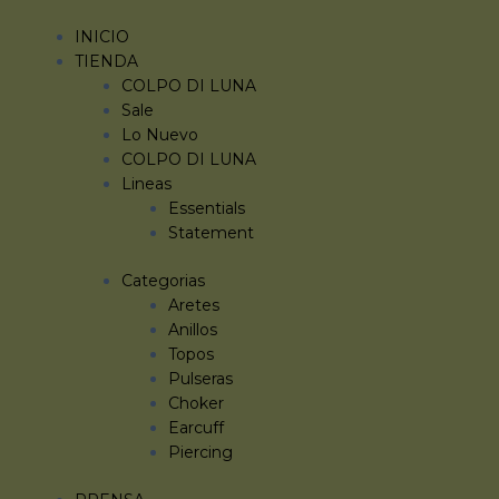
Ir
ARETE
al
AULA
INICIO
contenido
OJO
TIENDA
DE
COLPO DI LUNA
TIGRE
Sale
cantidad
Lo Nuevo
COLPO DI LUNA
Lineas
Essentials
Statement
Categorias
Aretes
Anillos
Topos
Pulseras
Choker
Earcuff
Piercing