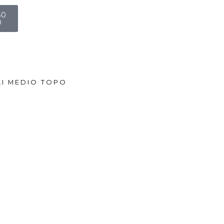
art
$
0
0
LI MEDIO TOPO