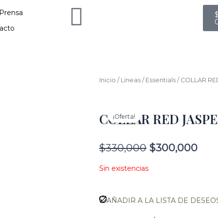
C
Prensa
acto
Inicio
/
Lineas
/
Essentials
/ COLLAR RE
COLLAR RED JASP
¡Oferta!
El
El
$
330,000
$
300,000
precio
pre
original
actu
Sin existencias
era:
es:
$330,000.
$30
AÑADIR A LA LISTA DE DESEO