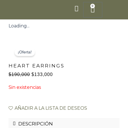
Ir
0
Cart
al
contenido
Loading...
¡Oferta!
HEART EARRINGS
$
190,000
$
133,000
El
El
Sin existencias
precio
precio
original
actual
era:
es:
AÑADIR A LA LISTA DE DESEOS
$190,000.
$133,000.
DESCRIPCIÓN