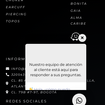
BONITA
EARCUFF
GAIA
PIERCING
ALMA
TOPOS
CARIBE
Nuestro equipo de atención
al cliente está aquí para
responder a sus preguntas.
INFORMACIÓN
Hola, ¿cómo puedo
ayudar?
INFO@LAURADAVILA.CO
3205434657
CL. 85 # 59B - 33, RIOMAR, BARRANQUILLA,
ATLÁNTICO
CL. 79B #7-97, BOGOTÁ
REDES SOCIALES