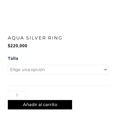
AQUA SILVER RING
$
220,000
AQUA
Talla
SILVER
RING
cantidad
Añadir al carrito