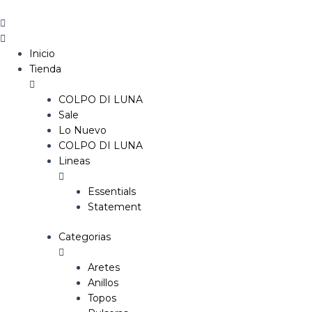
Ir
Search
al
...
contenido
Inicio
Tienda
COLPO DI LUNA
Sale
Lo Nuevo
COLPO DI LUNA
Lineas
Essentials
Statement
Categorias
Aretes
Anillos
Topos