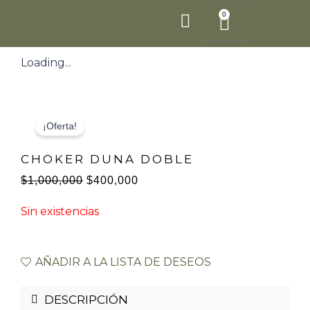
Ir
0
Cart
al
contenido
Loading...
¡Oferta!
CHOKER DUNA DOBLE
$
1,000,000
$
400,000
El
El
Sin existencias
precio
precio
original
actual
era:
es:
AÑADIR A LA LISTA DE DESEOS
$1,000,000.
$400,000.
DESCRIPCIÓN