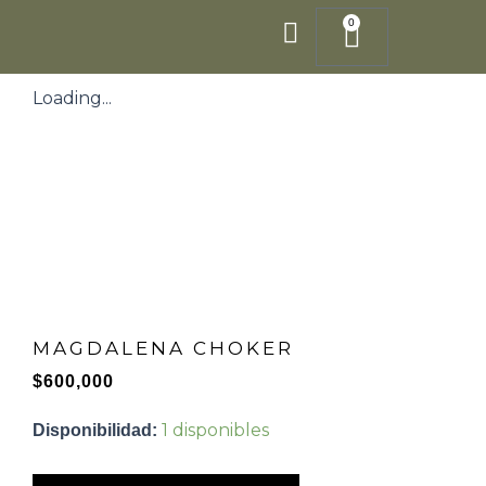
Ir
0
Cart
al
contenido
Loading...
MAGDALENA CHOKER
$
600,000
MAGDALENA
1 disponibles
Disponibilidad:
CHOKER
cantidad