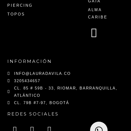
GAIA
PIERCING
ALMA
TOPOS
CARIBE
INFORMACIÓN
INFO@LAURADAVILA.CO
3205434657
CL. 85 # 59B - 33, RIOMAR, BARRANQUILLA,
ATLÁNTICO
CL. 79B #7-97, BOGOTÁ
REDES SOCIALES
I
F
T