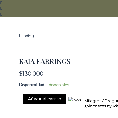
KAIA
Loading...
EARRINGS
cantidad
KAIA EARRINGS
$
130,000
Disponibilidad:
1 disponibles
Añadir al carrito
Milagros / Pregu
¿Necesitas ayud