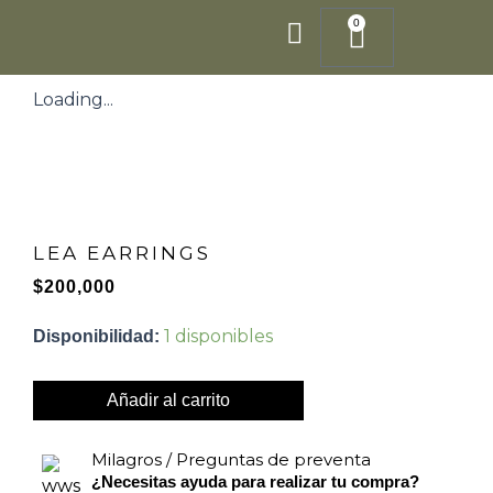
Ir
0
Cart
al
contenido
Loading...
LEA EARRINGS
$
200,000
LEA
1 disponibles
Disponibilidad:
EARRINGS
cantidad
Añadir al carrito
Milagros / Preguntas de preventa
¿Necesitas ayuda para realizar tu compra?