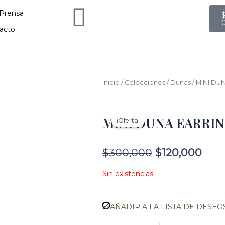
C
Prensa
acto
Inicio
/
Colecciones
/
Dunas
/ MINI DU
MINI DUNA EARRI
¡Oferta!
El
El
$
300,000
$
120,000
precio
prec
original
actu
Sin existencias
era:
es:
$300,000.
$120
AÑADIR A LA LISTA DE DESEO