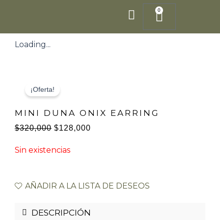
Ir
0
Cart
al
contenido
Loading...
¡Oferta!
MINI DUNA ONIX EARRING
$
320,000
$
128,000
El
El
Sin existencias
precio
precio
original
actual
era:
es:
AÑADIR A LA LISTA DE DESEOS
$320,000.
$128,000.
DESCRIPCIÓN