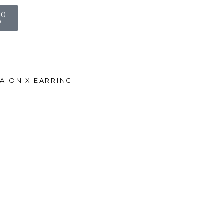
art
$
0
0
NA ONIX EARRING