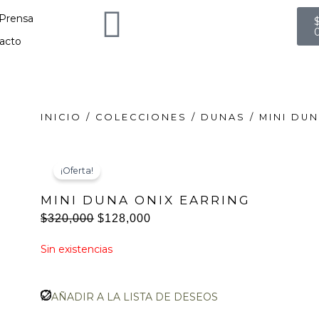
C
Prensa
acto
INICIO
/
COLECCIONES
/
DUNAS
/ MINI DU
¡Oferta!
MINI DUNA ONIX EARRING
$
320,000
$
128,000
El
El
Sin existencias
precio
precio
original
actual
era:
es:
AÑADIR A LA LISTA DE DESEOS
$320,000.
$128,000.