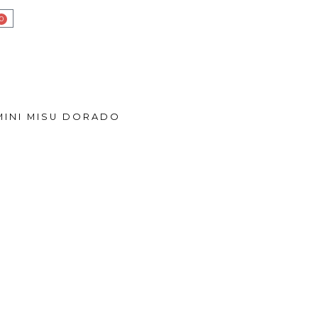
0
Cart
 MINI MISU DORADO