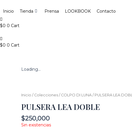
Ir
Search
al
...
Inicio
Tienda
Prensa
LOOKBOOK
Contacto
contenido
$
0
0
Cart
$
0
0
Cart
Loading...
Inicio
/
Colecciones
/
COLPO DI LUNA
/ PULSERA LEA DOB
PULSERA LEA DOBLE
$
250,000
Sin existencias