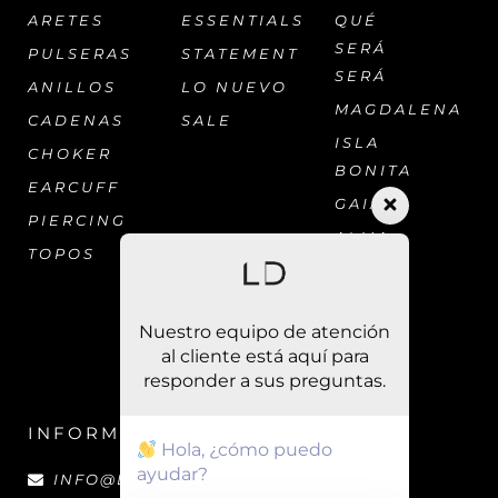
ARETES
ESSENTIALS
QUÉ
SERÁ
PULSERAS
STATEMENT
SERÁ
ANILLOS
LO NUEVO
MAGDALENA
CADENAS
SALE
ISLA
CHOKER
BONITA
EARCUFF
GAIA
PIERCING
ALMA
TOPOS
CARIBE
Nuestro equipo de atención
al cliente está aquí para
responder a sus preguntas.
INFORMACIÓN
Hola, ¿cómo puedo
ayudar?
INFO@LAURADAVILA.CO