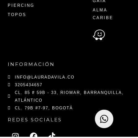
GAIA
PIERCING
ALMA
TOPOS
CARIBE
INFORMACIÓN
INFO@LAURADAVILA.CO
3205434657
CL. 85 # 59B - 33, RIOMAR, BARRANQUILLA,
ATLÁNTICO
CL. 79B #7-97, BOGOTÁ
REDES SOCIALES
I
F
T